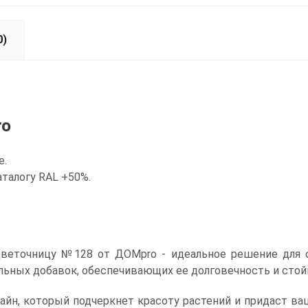
0)
ro
е.
талогу RAL +50%.
веточницу №128 от ДОМpro - идеальное решение для о
льных добавок, обеспечивающих ее долговечность и стой
йн, который подчеркнет красоту растений и придаст ваш