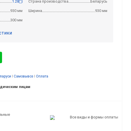
1.28
Страна производства
Беларусь
930 мм
Ширина
930 мм
300 мм
стики
еларуси
I
Самовывоз
I
Оплата
идическим лицам
льные
Все виды и формы оплаты