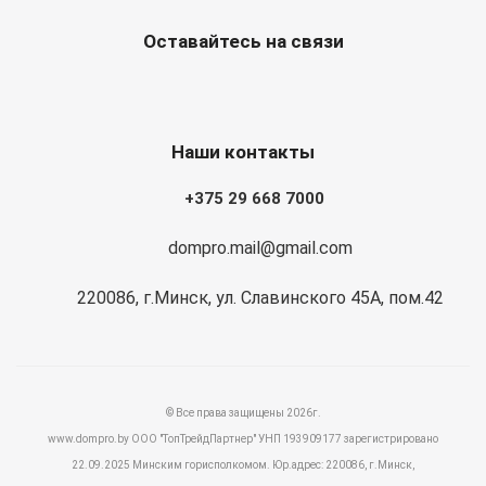
Оставайтесь на связи
Наши контакты
+375 29 668 7000
dompro.mail@gmail.com
220086, г.Минск, ул. Славинского 45А, пом.42
© Все права защищены 2026г.
www.dompro.by ООО "ТопТрейдПартнер" УНП 193909177 зарегистрировано
22.09.2025 Минским горисполкомом. Юр.адрес: 220086, г.Минск,