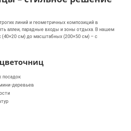
рогих линий и геометричных композиций в
ь аллеи, парадные входы и зоны отдыха. В нашем
(40×20 см) до масштабных (200×50 см) – с
 цветочниц
х посадок
 мини-деревьев
ости
атур