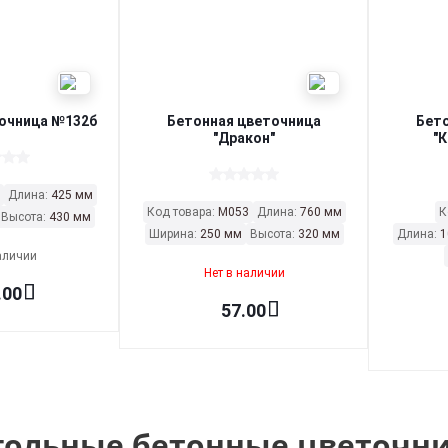
очница №132б
Бетонная цветочница
Бет
"Дракон"
"К
Длина:
425 мм
Код товара:
М053
Длина:
760 мм
К
Высота:
430 мм
Ширина:
250 мм
Высота:
320 мм
Длина:
1
аличии
Нет в наличии
.00
57.00
ольные бетонные цветочни