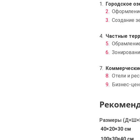
Городское оз
Оформление
Создание з
Частные тер
Обрамлени
Зонировани
Коммерчески
Отели и ре
Бизнес-цен
Рекоменд
Размеры (Д×Ш×
40×20×30 см
100×30×40 см