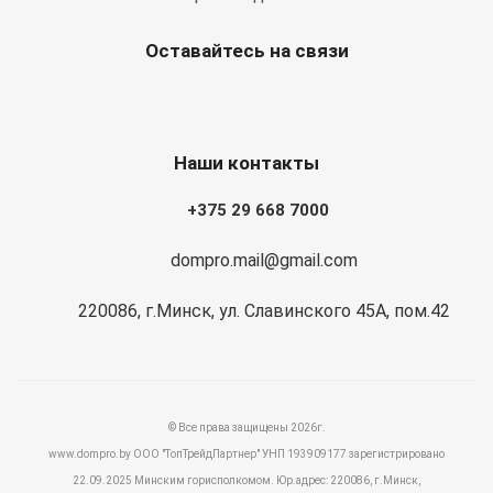
Оставайтесь на связи
Наши контакты
+375 29 668 7000
dompro.mail@gmail.com
220086, г.Минск, ул. Славинского 45А, пом.42
© Все права защищены 2026г.
www.dompro.by ООО "ТопТрейдПартнер" УНП 193909177 зарегистрировано
22.09.2025 Минским горисполкомом. Юр.адрес: 220086, г.Минск,