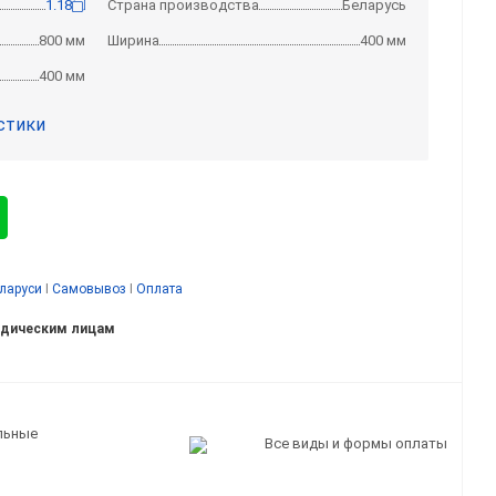
1.18
Страна производства
Беларусь
800 мм
Ширина
400 мм
400 мм
стики
еларуси
I
Самовывоз
I
Оплата
идическим лицам
льные
Все виды и формы оплаты