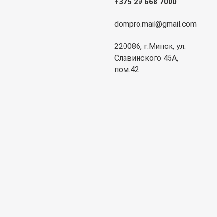
+375 29 668 7000
dompro.mail@gmail.com
220086, г.Минск, ул.
Славинского 45А,
пом.42