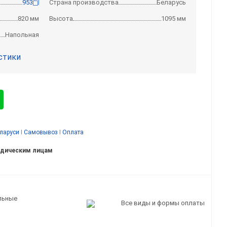
953
Страна производства
Беларусь
820 мм
Высота
1095 мм
Напольная
стики
еларуси
I
Самовывоз
I
Оплата
идическим лицам
льные
Все виды и формы оплаты