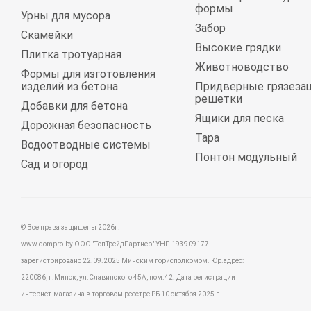
формы
Урны для мусора
Забор
Скамейки
Высокие грядки
Плитка тротуарная
Животноводство
Формы для изготовления
изделий из бетона
Придверные грязеза
решетки
Добавки для бетона
Ящики для песка
Дорожная безопасность
Тара
Водоотводные системы
Понтон модульный
Сад и огород
© Все права защищены 2026г.
www.dompro.by ООО "ТопТрейдПартнер" УНП 193909177
зарегистрировано 22.09.2025 Минским горисполкомом. Юр.адрес:
220086, г.Минск, ул.Славинского 45А, пом.42. Дата регистрации
интернет-магазина в торговом реестре РБ 10 октября 2025 г.