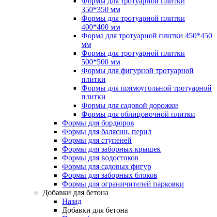
Формы для тротуарной плитки
Щелевые полы для ферм КРС
Ящики для песка
350*350 мм
Боксы
Формы для тротуарной плитки
Боксы для телят
Тара
400*400 мм
Форма для тротуарной плитки 450*450
Придверные грязезащитные решетки
Понтон модульный
мм
Формы для тротуарной плитки
Ящики для песка
500*500 мм
Формы для фигурной тротуарной
Тара
плитки
Формы для прямоугольной тротуарной
Понтон модульный
плитки
Формы для садовой дорожки
Формы для облицовочной плитки
Формы для бордюров
Формы для балясин, перил
Формы для ступеней
Формы для заборных крышек
Формы для водостоков
Формы для садовых фигур
Формы для заборных блоков
Формы для ограничителей парковки
Добавки для бетона
Назад
Добавки для бетона