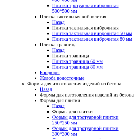
Забор
Садовые фигуры
Плитка тротуарная вибролитая
Крышки для забора
Фонтаны садово-парковые
500*500 мм
Крышки для столба
Сферы
Плитка тактильная вибролитая
Крышки пролетные
Бордюры декоративные
Назад
Комплекты для забора
Столбики
Плитка тактильная вибролитая
Комплект для забора №1
Плитка тактильная вибролитая 50 мм
Комплект для забора №1.1
Плитка тактильная вибролитая 80 мм
Забор
Комплект для забора №2
Плитка травница
Крышки для забора
Комплект для забора №3
Назад
Крышки для столба
Комплект для забора №4
Плитка травница
Крышки пролетные
Комплект для забора №5
Плитка травница 60 мм
Комплекты для забора
Комплект для забора №6
Плитка травница 80 мм
Комплект для забора №1
Бордюры
Комплект для забора №1.1
Желоба водосточные
Высокие грядки
Комплект для забора №2
Формы для изготовления изделий из бетона
Комплект для забора №3
Назад
Комплект для забора №4
Животноводство
Формы для изготовления изделий из бетона
Комплект для забора №5
Щелевые полы
Формы для плитки
Комплект для забора №6
Щелевые полы для свиноферм
Назад
Щелевые полы для ферм КРС
Формы для плитки
Боксы
Высокие грядки
Формы для тротуарной плитки
Боксы для телят
250*250 мм
Животноводство
Формы для тротуарной плитки
Придверные грязезащитные решетки
Щелевые полы
300*300 мм
Щелевые полы для свиноферм