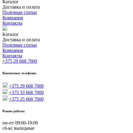
Каталог
Доставка и оплата
Доставка
Полезные статьи
Самовывоз
Оплата
Реквизиты
Вазоны
Компания
Цветочницы бетонные
Контакты
Большие цветочницы
Круглые цветочницы
Квадратные цветочницы
Каталог
Прямоугольные цветочницы
Доставка и оплата
Вазоны пластиковые
Доставка
Полезные статьи
Самовывоз
Оплата
Реквизиты
Вазоны
Вазоны круглые
Компания
Цветочницы бетонные
Вазоны квадратные
Контакты
Большие цветочницы
Вазоны прямоугольные
+375 29 668 7000
Круглые цветочницы
Вазоны подвесные
Квадратные цветочницы
МАФы
Прямоугольные цветочницы
Контактные телефоны
Вазоны пластиковые
Урны для мусора
Вазоны круглые
+375 29 668 7000
Урны бетонные
Вазоны квадратные
+375 33 668 7000
Урны пластиковые
Вазоны прямоугольные
+375 25 668 7000
Вставки в урну оцинкованные
Вазоны подвесные
МАФы
Скамейки
Режим работы
Урны для мусора
Урны бетонные
Плитка тротуарная
пн-пт 09:00-19:00
Урны пластиковые
Плитка тротуарная вибропрессованная
сб-вс выходные
Вставки в урну оцинкованные
Плитка тротуарная вибропрессованная 60 мм