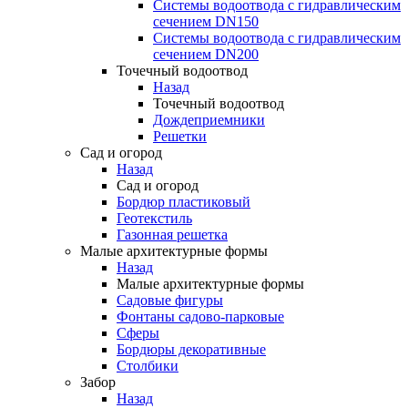
Системы водоотвода с гидравлическим
сечением DN150
Системы водоотвода с гидравлическим
сечением DN200
Точечный водоотвод
Назад
Точечный водоотвод
Дождеприемники
Решетки
Сад и огород
Назад
Сад и огород
Бордюр пластиковый
Геотекстиль
Газонная решетка
Малые архитектурные формы
Назад
Малые архитектурные формы
Садовые фигуры
Фонтаны садово-парковые
Сферы
Бордюры декоративные
Столбики
Забор
Назад