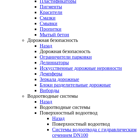
Пластификаторы
Пигменты
Красители
Смазки
Смывки
Пропитки
Мытый бетон
Дорожная безопасность
Назад
Дорожная безопасность
Ограничители парковки
Делиниаторы
Искусственные дорожные неровности
Демпферы
Зеркала дорожные
Блоки разделительные дорожные
Виборды
Водоотводные системы
Назад
Водоотводные системы
Поверхностный водоотвод
Назад
Поверхностный водоотвод
Системы водоотвода с гидравлическим
сечением DN100