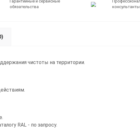
Гарантийные и сервисные
Профессиона
обязательства
консультанты
0)
оддержания чистоты на территории.
действиям.
е.
алогу RAL - по запросу.