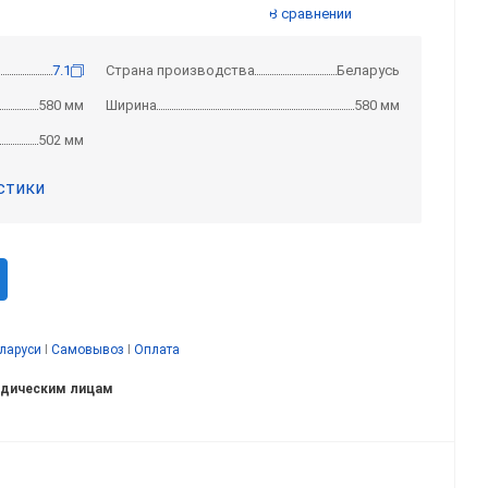
В сравнении
7.1
Страна производства
Беларусь
580 мм
Ширина
580 мм
502 мм
стики
еларуси
I
Самовывоз
I
Оплата
идическим лицам