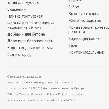
формы
Урны для мусора
Забор
Скамейки
Высокие грядки
Плитка тротуарная
Животноводство
Формы для изготовления
изделий из бетона
Придверные грязеза
решетки
Добавки для бетона
Ящики для песка
Дорожная безопасность
Тара
Водоотводные системы
Понтон модульный
Сад и огород
© Все права защищены 2026г.
www.dompro.by ООО "ТопТрейдПартнер" УНП 193909177
зарегистрировано 22.09.2025 Минским горисполкомом. Юр.адрес:
220086, г.Минск, ул.Славинского 45А, пом.42. Дата регистрации
интернет-магазина в торговом реестре РБ 10 октября 2025 г.