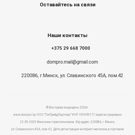
Оставайтесь на связи
Наши контакты
+375 29 668 7000
dompro.mail@gmail.com
220086, г.Минск, ул. Славинского 45А, пом.42
© Все права защищены 2026г.
www.dompro.by ООО "ТопТрейдПартнер" УНП 193909177 зарегистрировано
22.09.2025 Минским горисполкомом. Юр.адрес: 220086, г.Минск,
ул.Славинского 45А, пом.42. Дата регистрации интернет-магазина в торговом