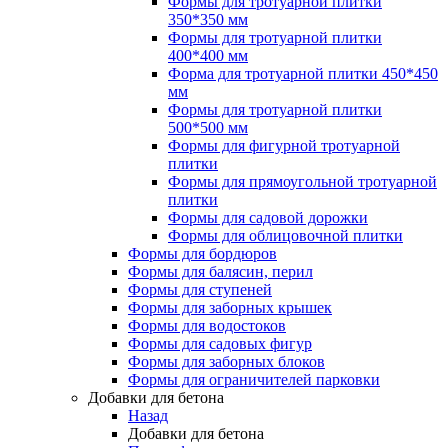
Формы для тротуарной плитки
Щелевые полы для ферм КРС
Ящики для песка
350*350 мм
Боксы
Формы для тротуарной плитки
Боксы для телят
Тара
400*400 мм
Форма для тротуарной плитки 450*450
Придверные грязезащитные решетки
Понтон модульный
мм
Формы для тротуарной плитки
Ящики для песка
500*500 мм
Формы для фигурной тротуарной
Тара
плитки
Формы для прямоугольной тротуарной
Понтон модульный
плитки
Формы для садовой дорожки
Формы для облицовочной плитки
Формы для бордюров
Формы для балясин, перил
Формы для ступеней
Формы для заборных крышек
Формы для водостоков
Формы для садовых фигур
Формы для заборных блоков
Формы для ограничителей парковки
Добавки для бетона
Назад
Добавки для бетона