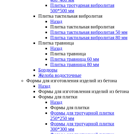
Забор
Садовые фигуры
Плитка тротуарная вибролитая
Крышки для забора
Фонтаны садово-парковые
500*500 мм
Крышки для столба
Сферы
Плитка тактильная вибролитая
Крышки пролетные
Бордюры декоративные
Назад
Комплекты для забора
Столбики
Плитка тактильная вибролитая
Комплект для забора №1
Плитка тактильная вибролитая 50 мм
Комплект для забора №1.1
Плитка тактильная вибролитая 80 мм
Забор
Комплект для забора №2
Плитка травница
Крышки для забора
Комплект для забора №3
Назад
Крышки для столба
Комплект для забора №4
Плитка травница
Крышки пролетные
Комплект для забора №5
Плитка травница 60 мм
Комплекты для забора
Комплект для забора №6
Плитка травница 80 мм
Комплект для забора №1
Бордюры
Комплект для забора №1.1
Желоба водосточные
Высокие грядки
Комплект для забора №2
Формы для изготовления изделий из бетона
Комплект для забора №3
Назад
Комплект для забора №4
Животноводство
Формы для изготовления изделий из бетона
Комплект для забора №5
Щелевые полы
Формы для плитки
Комплект для забора №6
Щелевые полы для свиноферм
Назад
Щелевые полы для ферм КРС
Формы для плитки
Боксы
Высокие грядки
Формы для тротуарной плитки
Боксы для телят
250*250 мм
Животноводство
Формы для тротуарной плитки
Придверные грязезащитные решетки
Щелевые полы
300*300 мм
Щелевые полы для свиноферм