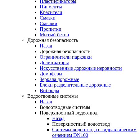
Пластификаторы
Пигменты
Красители
Смазки
Смывки
Пропитки
Мытый бетон
Дорожная безопасность
Назад
Дорожная безопасность
Ограничители парковки
Делиниаторы
Искусственные дорожные неровности
Демпферы
Зеркала дорожные
Блоки разделительные дорожные
Виборды
Водоотводные системы
Назад
Водоотводные системы
Поверхностный водоотвод
Назад
Поверхностный водоотвод
Системы водоотвода с гидравлическим
сечением DN100