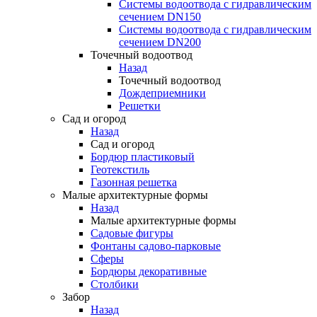
Системы водоотвода с гидравлическим
сечением DN150
Системы водоотвода с гидравлическим
сечением DN200
Точечный водоотвод
Назад
Точечный водоотвод
Дождеприемники
Решетки
Сад и огород
Назад
Сад и огород
Бордюр пластиковый
Геотекстиль
Газонная решетка
Малые архитектурные формы
Назад
Малые архитектурные формы
Садовые фигуры
Фонтаны садово-парковые
Сферы
Бордюры декоративные
Столбики
Забор
Назад