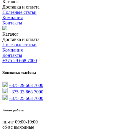
Каталог
Доставка и оплата
Доставка
Полезные статьи
Самовывоз
Оплата
Реквизиты
Вазоны
Компания
Цветочницы бетонные
Контакты
Большие цветочницы
Круглые цветочницы
Квадратные цветочницы
Каталог
Прямоугольные цветочницы
Доставка и оплата
Вазоны пластиковые
Доставка
Полезные статьи
Самовывоз
Оплата
Реквизиты
Вазоны
Вазоны круглые
Компания
Цветочницы бетонные
Вазоны квадратные
Контакты
Большие цветочницы
Вазоны прямоугольные
+375 29 668 7000
Круглые цветочницы
Вазоны подвесные
Квадратные цветочницы
МАФы
Прямоугольные цветочницы
Контактные телефоны
Вазоны пластиковые
Урны для мусора
Вазоны круглые
+375 29 668 7000
Урны бетонные
Вазоны квадратные
+375 33 668 7000
Урны пластиковые
Вазоны прямоугольные
+375 25 668 7000
Вставки в урну оцинкованные
Вазоны подвесные
МАФы
Скамейки
Режим работы
Урны для мусора
Урны бетонные
Плитка тротуарная
пн-пт 09:00-19:00
Урны пластиковые
Плитка тротуарная вибропрессованная
сб-вс выходные
Вставки в урну оцинкованные
Плитка тротуарная вибропрессованная 60 мм