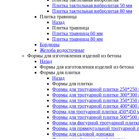
Забор
Садовые фигуры
Плитка тактильная вибролитая 50 мм
Крышки для забора
Фонтаны садово-парковые
Плитка тактильная вибролитая 80 мм
Крышки для столба
Сферы
Плитка травница
Крышки пролетные
Бордюры декоративные
Назад
Комплекты для забора
Столбики
Плитка травница
Комплект для забора №1
Плитка травница 60 мм
Комплект для забора №1.1
Плитка травница 80 мм
Забор
Комплект для забора №2
Бордюры
Крышки для забора
Комплект для забора №3
Желоба водосточные
Крышки для столба
Комплект для забора №4
Формы для изготовления изделий из бетона
Крышки пролетные
Комплект для забора №5
Назад
Комплекты для забора
Комплект для забора №6
Формы для изготовления изделий из бетона
Комплект для забора №1
Формы для плитки
Комплект для забора №1.1
Назад
Высокие грядки
Комплект для забора №2
Формы для плитки
Комплект для забора №3
Формы для тротуарной плитки 250*250
Комплект для забора №4
Животноводство
Формы для тротуарной плитки 300*300
Комплект для забора №5
Щелевые полы
Формы для тротуарной плитки 350*350
Комплект для забора №6
Щелевые полы для свиноферм
Формы для тротуарной плитки 400*400
Щелевые полы для ферм КРС
Форма для тротуарной плитки 450*450 
Боксы
Высокие грядки
Формы для тротуарной плитки 500*500
Боксы для телят
Формы для фигурной тротуарной плитк
Животноводство
Формы для прямоугольной тротуарной 
Придверные грязезащитные решетки
Щелевые полы
Формы для садовой дорожки
Щелевые полы для свиноферм