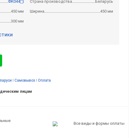
ФК044
Страна производства
Беларусь
450 мм
Ширина
450 мм
300 мм
стики
еларуси
I
Самовывоз
I
Оплата
идическим лицам
льные
Все виды и формы оплаты