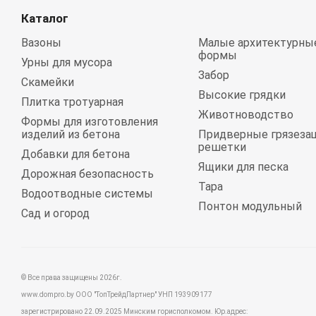
Каталог
Вазоны
Малые архитектурны
формы
Урны для мусора
Забор
Скамейки
Высокие грядки
Плитка тротуарная
Животноводство
Формы для изготовления
изделий из бетона
Придверные грязеза
решетки
Добавки для бетона
Ящики для песка
Дорожная безопасность
Тара
Водоотводные системы
Понтон модульный
Сад и огород
© Все права защищены 2026г.
www.dompro.by ООО "ТопТрейдПартнер" УНП 193909177
зарегистрировано 22.09.2025 Минским горисполкомом. Юр.адрес: