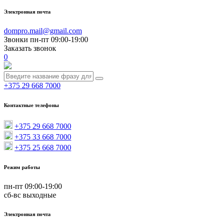
Плитка тротуарная вибропрессовная 80 мм
Электронная почта
Плитка тротуарная вибролитая
Скамейки
Плитка тротуарная вибролитая 300*300 мм
dompro.mail@gmail.com
Плитка тротуарная вибролитая 400*400 мм
Плитка тротуарная
Звонки пн-пт 09:00-19:00
Плитка тротуарная вибролитая 500*500 мм
Плитка тротуарная вибропрессованная
Заказать звонок
Плитка тактильная вибролитая
Плитка тротуарная вибропрессованная 60 мм
0
Плитка тактильная вибролитая 50 мм
Плитка тротуарная вибропрессовная 80 мм
Плитка тактильная вибролитая 80 мм
Плитка тротуарная вибролитая
Плитка травница
Плитка тротуарная вибролитая 300*300 мм
Снегоходы
+375 29 668 7000
4 товара
Плитка травница 60 мм
Плитка тротуарная вибролитая 400*400 мм
Перейти в категорию
Плитка травница 80 мм
Плитка тротуарная вибролитая 500*500 мм
Бордюры
Плитка тактильная вибролитая
Контактные телефоны
Желоба водосточные
Плитка тактильная вибролитая 50 мм
Плитка тактильная вибролитая 80 мм
+375 29 668 7000
Формы для изготовления изделий из бетона
Плитка травница
Снегоход BRP 69 Yeti 600 ACE
+375 33 668 7000
Формы для плитки
Плитка травница 60 мм
62 р. 00 к.
+375 25 668 7000
Формы для тротуарной плитки 250*250 мм
Плитка травница 80 мм
Есть в наличии
Формы для тротуарной плитки 300*300 мм
Бордюры
Формы для тротуарной плитки 350*350 мм
Желоба водосточные
Режим работы
Формы для тротуарной плитки 400*400 мм
Форма для тротуарной плитки 450*450 мм
Формы для изготовления изделий из бетона
пн-пт 09:00-19:00
Снегоход BRP 69 Yeti 600 ACE
Формы для тротуарной плитки 500*500 мм
Формы для плитки
сб-вс выходные
62 р. 00 к.
Формы для фигурной тротуарной плитки
Формы для тротуарной плитки 250*250 мм
Есть в наличии
Формы для прямоугольной тротуарной плитки
Формы для тротуарной плитки 300*300 мм
Электронная почта