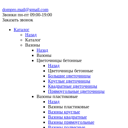
Формы для садовой дорожки
Формы для тротуарной плитки 350*350 мм
Формы для облицовочной плитки
Формы для тротуарной плитки 400*400 мм
dompro.mail@gmail.com
Формы для бордюров
Форма для тротуарной плитки 450*450 мм
Звонки пн-пт 09:00-19:00
Формы для балясин, перил
Формы для тротуарной плитки 500*500 мм
Заказать звонок
Формы для ступеней
Формы для фигурной тротуарной плитки
Формы для заборных крышек
Формы для прямоугольной тротуарной плитки
Каталог
Формы для водостоков
Формы для садовой дорожки
Назад
Формы для садовых фигур
Формы для облицовочной плитки
Каталог
Формы для заборных блоков
Формы для бордюров
Вазоны
Формы для ограничителей парковки
Формы для балясин, перил
Назад
Формы для ступеней
Вазоны
Добавки для бетона
Формы для заборных крышек
Цветочницы бетонные
Пластификаторы
Формы для водостоков
Назад
Пигменты
Формы для садовых фигур
Цветочницы бетонные
Красители
Формы для заборных блоков
Большие цветочницы
Смазки
Формы для ограничителей парковки
Круглые цветочницы
Смывки
Квадратные цветочницы
Пропитки
Добавки для бетона
Прямоугольные цветочницы
Мытый бетон
Пластификаторы
Вазоны пластиковые
Пигменты
Назад
Дорожная безопасность
Красители
Вазоны пластиковые
Ограничители парковки
Смазки
Вазоны круглые
Делиниаторы
Смывки
Вазоны квадратные
Искусственные дорожные неровности
Пропитки
Вазоны прямоугольные
Демпферы
Мытый бетон
Вазоны подвесные