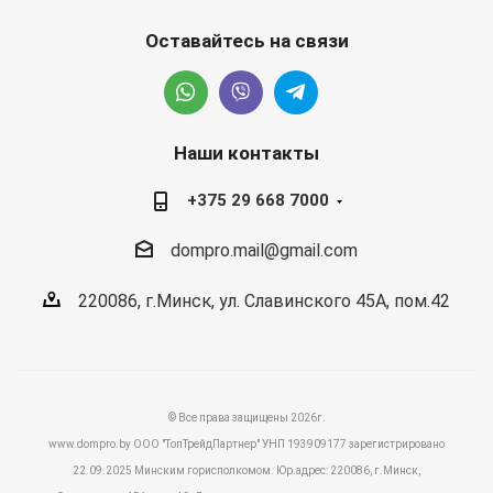
Оставайтесь на связи
Наши контакты
+375 29 668 7000
dompro.mail@gmail.com
220086, г.Минск, ул. Славинского 45А, пом.42
© Все права защищены 2026г.
www.dompro.by ООО "ТопТрейдПартнер" УНП 193909177 зарегистрировано
22.09.2025 Минским горисполкомом. Юр.адрес: 220086, г.Минск,