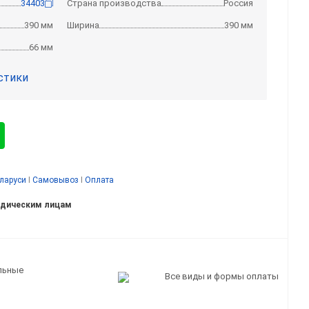
34403
Страна производства
Россия
390 мм
Ширина
390 мм
66 мм
стики
еларуси
I
Самовывоз
I
Оплата
идическим лицам
льные
Все виды и формы оплаты