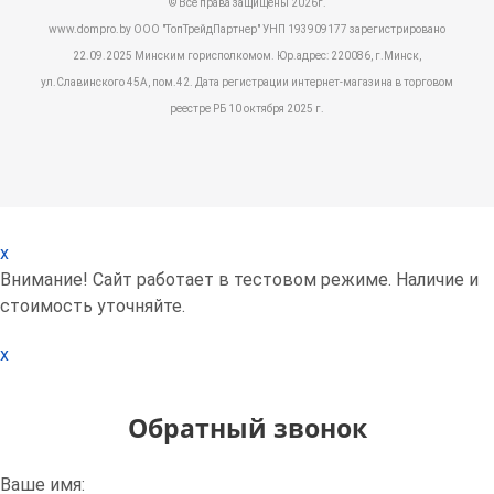
© Все права защищены 2026г.
www.dompro.by ООО "ТопТрейдПартнер" УНП 193909177 зарегистрировано
22.09.2025 Минским горисполкомом. Юр.адрес: 220086, г.Минск,
ул.Славинского 45А, пом.42. Дата регистрации интернет-магазина в торговом
реестре РБ 10 октября 2025 г.
x
Внимание! Сайт работает в тестовом режиме. Наличие и
стоимость уточняйте.
x
Обратный звонок
Ваше имя: